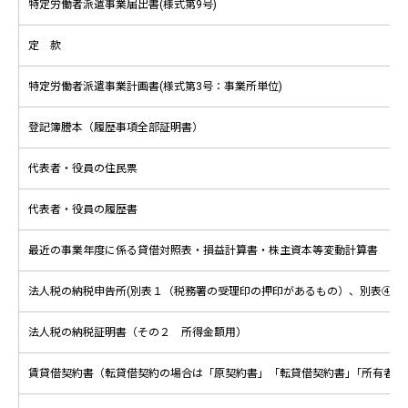
特定労働者派遣事業届出書(様式第9号)
定 款
特定労働者派遣事業計画書(様式第3号：事業所単位)
登記簿謄本（履歴事項全部証明書）
代表者・役員の住民票
代表者・役員の履歴書
最近の事業年度に係る貸借対照表・損益計算書・株主資本等変動計算書
法人税の納税申告所(別表１（税務署の受理印の押印があるもの）、別表④)
法人税の納税証明書（その２ 所得金額用）
賃貸借契約書（転貸借契約の場合は「原契約書」「転貸借契約書｣「所有者の