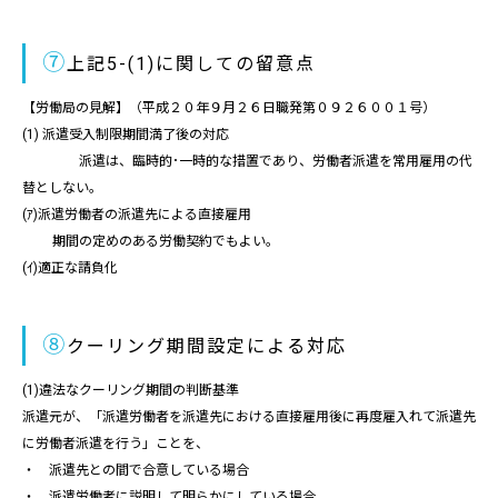
⑦
上記5-(1)に関しての留意点
【労働局の見解】（平成２０年９月２６日職発第０９２６００１号）
(1) 派遣受入制限期間満了後の対応
派遣は、臨時的･一時的な措置であり、労働者派遣を常用雇用の代
替としない。
(ｱ)派遣労働者の派遣先による直接雇用
期間の定めのある労働契約でもよい。
(ｲ)適正な請負化
⑧
クーリング期間設定による対応
(1)違法なクーリング期間の判断基準
派遣元が、「派遣労働者を派遣先における直接雇用後に再度雇入れて派遣先
に労働者派遣を行う」ことを、
・ 派遣先との間で合意している場合
・ 派遣労働者に説明して明らかにしている場合